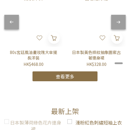
80s宮廷風油畫玫瑰大傘擺
日本製黃色條紋抽象圖案古
長洋裝
著連身裙
HK$468.00
HK$328.00
查看更多
最新上架