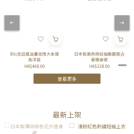
80s宮廷風油畫玫瑰大傘擺
日本製黃色條紋抽象圖案古
長洋裝
著連身裙
HK$468.00
HK$328.00
查看更多
最新上架