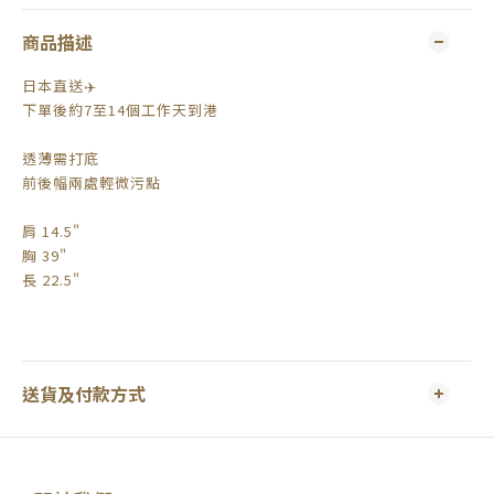
商品描述
日本直送✈️
下單後約7至14個工作天到港
透薄需打底
前後幅兩處輕微污點
肩 14.5"
胸 39"
長 22.5"
送貨及付款方式