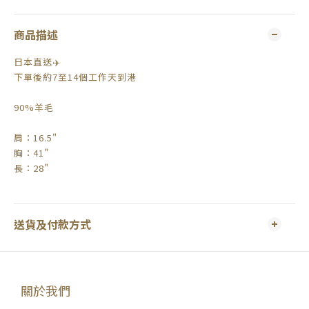
商品描述
日本直送✈️
下單後約7至14個工作天到港
90%羊毛
肩：16.5"
胸：41"
長：28"
送貨及付款方式
關於我們