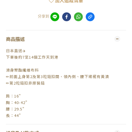
加入追蹤清單
分享到
商品描述
日本直送✈️
下單後約7至14個工作天到港
滑身聚酯纖維布料
✏前面上身第2及第3粒鈕扣間、領內側、腰下裙襬有黃漬
✏第2粒鈕扣非原裝鈕
肩：16"
胸：40-42"
腰：29.5"
長：44"