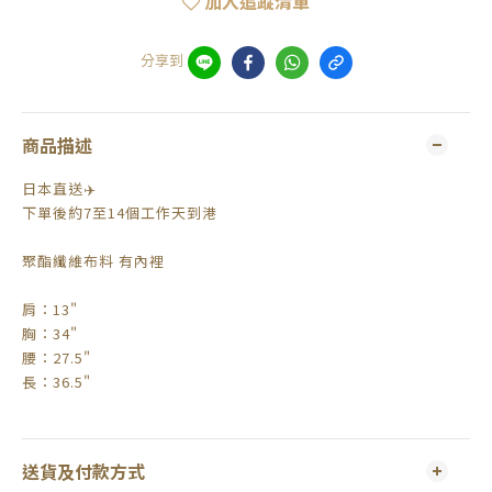
加入追蹤清單
分享到
商品描述
日本直送✈️
下單後約7至14個工作天到港
聚酯纖維布料 有內裡
肩：13"
胸：34"
腰：27.5"
長：36.5"
送貨及付款方式