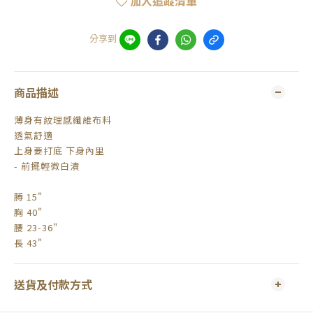
加入追蹤清單
分享到
商品描述
薄身有紋理感纖維布料
透氣舒適
上身要打底 下身內里
- 前擺輕微白漬
膊 15"
胸 40"
腰 23-36"
長 43"
送貨及付款方式