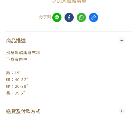
加入追蹤清單
分享到
商品描述
滑身聚酯纖維布料
下身有內裡
肩：15"
胸：40-52"
腰：26-38"
長：39.5"
送貨及付款方式