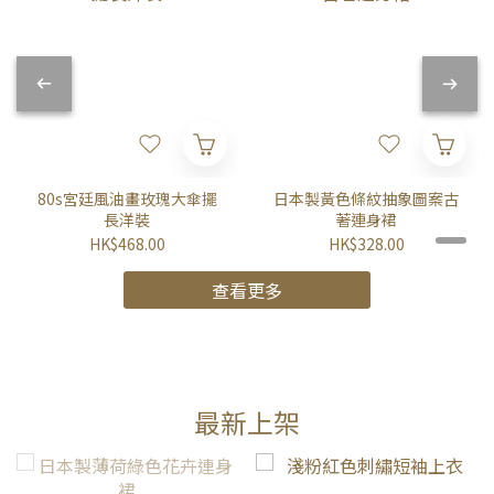
80s宮廷風油畫玫瑰大傘擺
日本製黃色條紋抽象圖案古
長洋裝
著連身裙
HK$468.00
HK$328.00
查看更多
最新上架