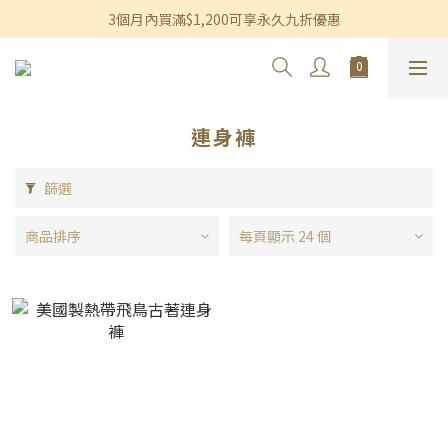
香港及澳門訂單滿$600即享免運費優惠
3個月內買滿$1,200可享永久九折優惠
香港及澳門訂單滿$600即享免運費優惠
連身褲
篩選
商品排序
每頁顯示 24 個