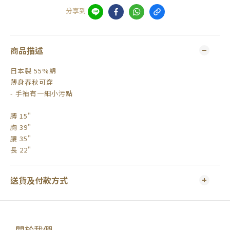
分享到
商品描述
日本製 55%綿
薄身春秋可穿
- 手袖有一細小污點
膊 15"
胸 39"
腰 35"
長 22"
送貨及付款方式
關於我們