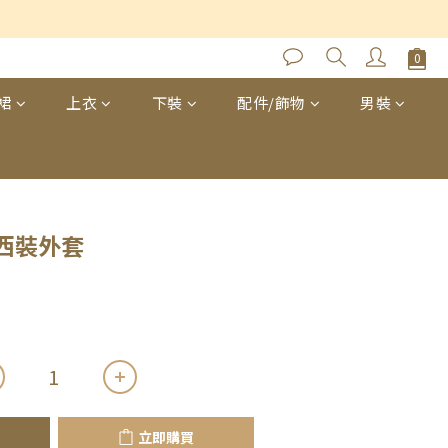
立即購買
裙
上衣
下裝
配件/飾物
男裝
西裝外套
立即購買