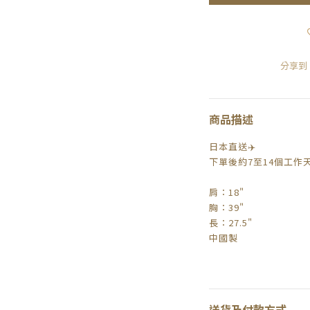
分享到
商品描述
日本直送✈️
下單後約7至14個工作
肩：18"
胸：39"
長：27.5"
中國製
送貨及付款方式