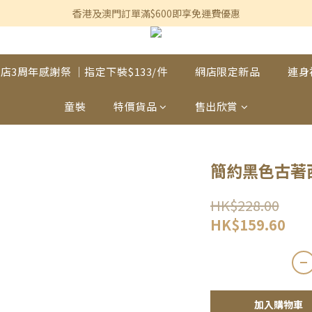
香港及澳門訂單滿$600即享免運費優惠
香港及澳門訂單滿$600即享免運費優惠
3個月內買滿$1,200可享永久九折優惠
香港及澳門訂單滿$600即享免運費優惠
店3周年感謝祭 ｜指定下裝$133/件
網店限定新品
連身
童裝
特價貨品
售出欣賞
簡約黑色古著
HK$228.00
HK$159.60
加入購物車