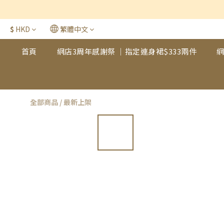
$
HKD
繁體中文
首頁
網店3周年感謝祭 ｜指定連身裙$333兩件
網
全部商品
/
最新上架