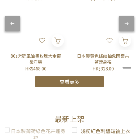
80s宮廷風油畫玫瑰大傘擺
日本製黃色條紋抽象圖案古
長洋裝
著連身裙
HK$468.00
HK$328.00
查看更多
最新上架