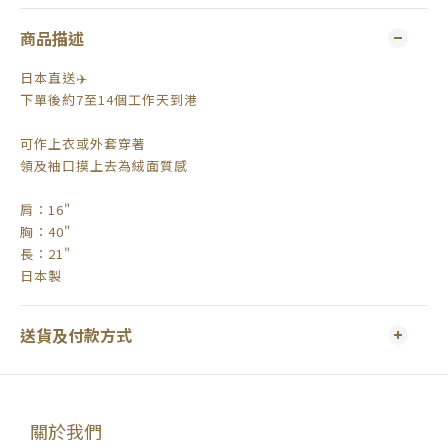
商品描述
日本直送✈️
下單後約7至14個工作天到港
可作上衣或外套穿著
領及袖口摸上去為絨面質感
肩：16"
胸：40"
長：21"
日本製
送貨及付款方式
關於我們