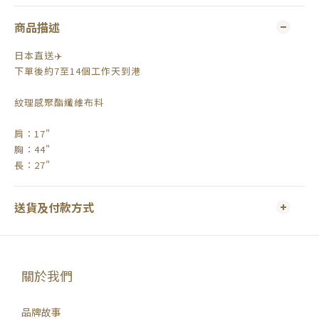
商品描述
日本直送✈️
下單後約7至14個工作天到港
紋理感聚酯纖維布料
肩：17"
胸：44"
長：27"
送貨及付款方式
關於我們
品牌故事