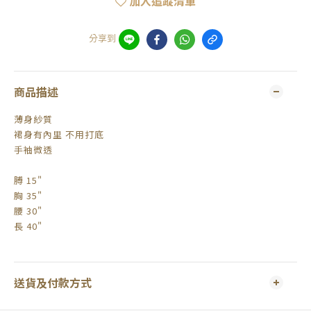
加入追蹤清單
分享到
商品描述
薄身紗質
裙身有內里 不用打底
手袖微透
膊 15"
胸 35"
腰 30"
長 40"
送貨及付款方式