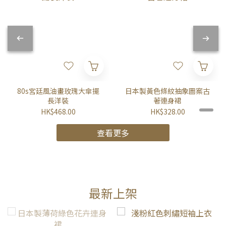
80s宮廷風油畫玫瑰大傘擺
日本製黃色條紋抽象圖案古
長洋裝
著連身裙
HK$468.00
HK$328.00
查看更多
最新上架